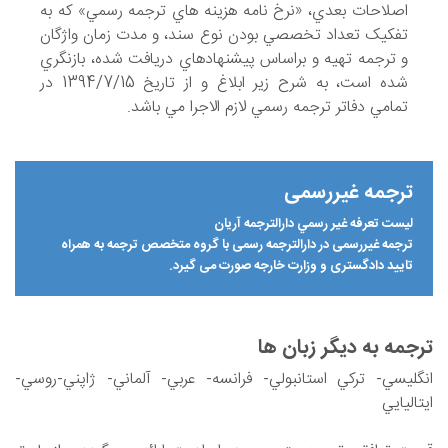
اصلاحات بعدي، «نرخ نامه هزينه هاي ترجمه رسمي» که به
تفکيک تعداد تخصصي بودن نوع سند، و مدت زمان واژگان
و ترجمه تهيه و براساس پيشنهادهاي دريافت شده، بازنگري
شده است، به شرح زير ابلاغ و از تاريخ 1394/7/15 در
تمامي دفاتر ترجمه رسمي لازم الاجرا مي باشد.
ترجمه غیررسمی
ليست تعرفه غير رسمي دارالترجمه آريان
ترجمه غیررسمی در دارالترجمه رسمی با گروه متخصص ترجمه به همراه
تایید دادگستری و وزارت خارجه صورت می گیرد.
ترجمه به دیگر زبان ها
انگليسي- ترکي استانبولي- فرانسه- عربي- آلماني- ژاپني-روسي-
ايتاليايي