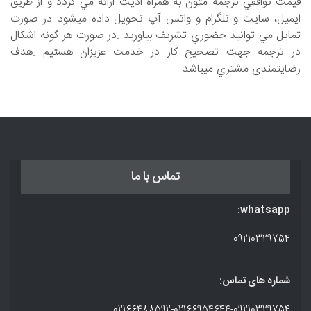
قيمت توافقي ترجمه متون به همراه اديت ارائه مي گردد و از طريق
ايميل، سايت و تلگرام و واتس آپ تحويل داده ميشود..در صورت
تمايل مي توانيد حضوري تشريف بياوريد .در صورت هر گونه اشکال
در ترجمه جهت تصحيح کار در خدمت عزيزان هستيم .هدف
رضايتمندی مشتري ميباشد.
تماس با ما
whatsapp:
09210329754
شماره های تماس:
02166488592
-
02166954644
-
09210329754