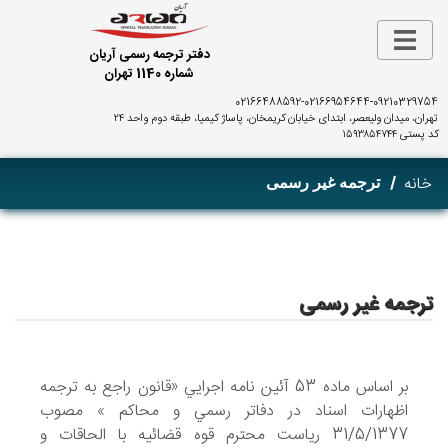
دفتر ترجمه رسمی آریان
شماره 1140 تهران
02166488592
-
02166954644
-
09210329754
تهران، میدان ولیعصر، ابتدای خیابان کریمخان، پاساژ کیمیا، طبقه دوم واحد ۲۴
کد پستی ۱۵۹۳۸۵۴۷۴۴
خانه
ترجمه غیر رسمی
ترجمه غیر رسمی
بر اساس ماده 53 آئين نامه اجرايي «قانون راجع به ترجمه
اظهارات اسناد در دفاتر رسمي و محاکم » مصوب
31/5/1377 رياست محترم قوه قضائيه با الحاقات و